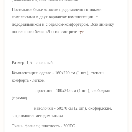
Постельное бель
е «
Люси
» представлено готовыми
комплектами в двух вариантах комплектации: с
пододеяльником и с одеялом-комфортером.
Всю линейку
постельного белья
«
Люси
» смотрите
тут
.
Размер: 1,5 - спальный.
Комплектация: одеяло - 160х220 см (1 шт.), степень
комфорта - легкое.
простыня - 180х245 см (1 шт.), свободная
(прямая).
наволочки - 50х70 см (2 шт.), оксфордские,
закрываются методом запаха.
Ткань: фланель; плотность - 300ТС.