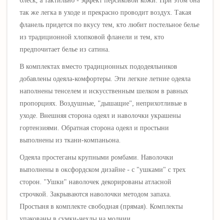
блеск, а тактильно - эффект персиковой кожи. При этом она
так же легка в уходе и прекрасно проводит воздух. Такая
фланель придется по вкусу тем, кто любит постельное белье
из традиционной хлопковой фланели и тем, кто
предпочитает белье из сатина.
В комплектах вместо традиционных пододеяльников
добавлены одеяла-комфортеры. Эти легкие летние одеяла
наполнены тенселем и искусственным шелком в равных
пропорциях. Воздушные, "дышащие", неприхотливые в
уходе.
Внешняя сторона одеял и наволочки украшены
гортензиями.
Обратная сторона одеял и простыни
выполнены из ткани-компаньона.
Одеяла простеганы крупными ромбами. Наволочки
выполнены в оксфордском дизайне - с "ушками" с трех
сторон. "Ушки" наволочек декорированы атласной
строчкой. Закрываются наволочки методом запаха.
Простыня в комплекте свободная (прямая). Комплекты
упакованы в сумки-чехлы на молнии.