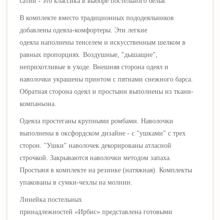
сатин - это классика в выборе постельного белья.
В комплекте вместо традиционных пододеяльников
добавлены одеяла-комфортеры. Эти легкие
одеяла
наполнены тенселем и искусственным шелком в
равных пропорциях.
Воздушные, "дышащие",
неприхотливые в уходе.
Внешняя сторона одеял и
наволочки украшены принтом с пятнами снежного барса
.
Обратная сторона одеял и простыни выполнены из ткани-
компаньона.
Одеяла простеганы крупными ромбами. Нав
олочки
выполнены в оксфордском дизайне - с "ушками"
с трех
сторон
. "Ушки" наволочек декорированы атласной
строчкой. Закрываются наволочки методом запаха.
Простыня в комплекте на резинке (натяжная). Комплекты
упакованы в сумки-чехлы на молнии.
Линейка постельных
принадлежностей «
Ирбис
» представлена готовыми