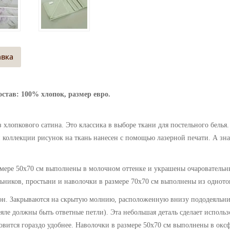
авка
остав: 100% хлопок, размер евро.
з хлопкового сатина. Это классика в выборе ткани для постельного белья.
 коллекции рисунок на ткань нанесен с помощью лазерной печати. А знач
змере 50х70 см выполнены в молочном оттенке и
украшены очаровательн
льников, простыни и наволочки в размере 70х70 см выполнены из одното
он. Закрываются на скрытую молнию, расположенную внизу пододеяльни
яле должны быть ответные петли). Эта небольшая деталь сделает использ
ановится гораздо удобнее. Наволочки в размере 50х70 см выполнены в окс