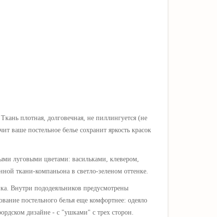
 Ткань плотная, долговечная, не пиллингуется (не
ит ваше постельное белье сохранит яркость красок
ыми луговыми цветами: васильками, клевером,
нной ткани-компаньона в светло-зеленом оттенке
.
ка. Внутри пододеяльников предусмотрены
ование постельного белья еще комфортнее: одеяло
фордском дизайне - с "ушками"
с трех сторон
.