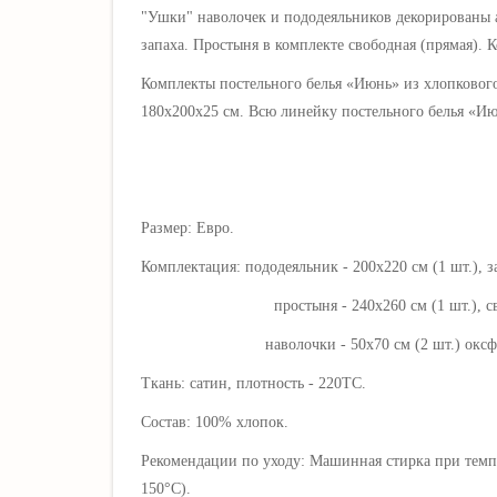
"Ушки" наволочек и пододеяльников декорированы а
запаха. Простыня в комплекте свободная (прямая).
Комплекты постельного белья «
Июнь
» из хлопковог
180х200х25 см. Всю линейку постельного белья «
Ию
Размер: Евро.
Комплектация: пододеяльник - 200х220 см (1 шт.), 
простыня - 240х260 см (1 шт.), свобо
наволочки - 50х70 см (2 шт.) оксфордские, 
Ткань: сатин, плотность - 220ТС.
Состав: 100% хлопок.
Рекомендации по уходу: Машинная стирка при темпе
150°C).