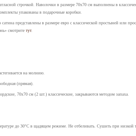
тласной строчкой. Наволочки в размере 70х70 см выполнены в классиче
 Комплекты упакованы в подарочные коробки.
о сатина представлены в размере евро с классической простыней или про
нь
» смотрите
тут
.
застегивается на молнию.
дная (прямая).
70х70 см (2 шт.) классические, закрываются методом запаха.
ратуре до 30°C в щадящем режиме. Не отбеливать. Сушить при низкой те