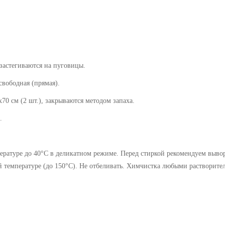
 застегиваются на пуговицы.
дная (прямая).
2 шт.), закрываются методом запаха.
.
ературе до 40°C в деликатном режиме.
Перед стиркой рекомендуем вывор
 температуре (до 150
°C)
.
Не отбеливать. Х
имчистка любыми растворите