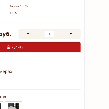
Хлопок 100%
1 шт.
руб.
Купить
змерах
тах