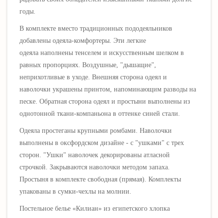
годы.
В комплекте вместо традиционных пододеяльников
добавлены одеяла-комфортеры. Эти легкие
одеяла
наполнены тенселем и искусственным шелком в
равных пропорциях.
Воздушные, "дышащие",
неприхотливые в уходе.
Внешняя сторона одеял и
наволочки украшены принтом, напоминающим разводы на
песке
. Обратная сторона одеял и простыни выполнены из
однотонной ткани-компаньона в оттенке синей стали.
Одеяла простеганы крупными ромбами. Нав
олочки
выполнены в оксфордском дизайне - с "ушками"
с трех
сторон
. "Ушки" наволочек декорированы атласной
строчкой. Закрываются наволочки методом запаха.
Простыня в комплекте свободная (прямая). Комплекты
упакованы в сумки-чехлы на молнии.
Постельное белье «
Килиан
» из египетского хлопка