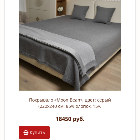
Покрывало «Moon Bean», цвет: серый
(220х240 см; 85% хлопок, 15%
вискоза)
18450 руб.
Купить
К