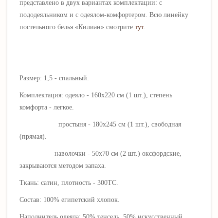
представлено в двух вариантах комплектации: с
пододеяльником и с одеялом-комфортером. Всю линейку
постельного белья «
Килиан
» смотрите
тут
.
Размер: 1,5 - спальный.
Комплектация: одеяло - 160х220 см (1 шт.), степень
комфорта - легкое.
простыня - 180х245 см (1 шт.), свободная
(прямая).
наволочки - 50х70 см (2 шт.) оксфордские,
закрываются методом запаха.
Ткань: сатин, плотность - 300ТС.
Состав: 100% египетский хлопок.
Наполнитель одеяла: 50% тенсель, 50% искусственный