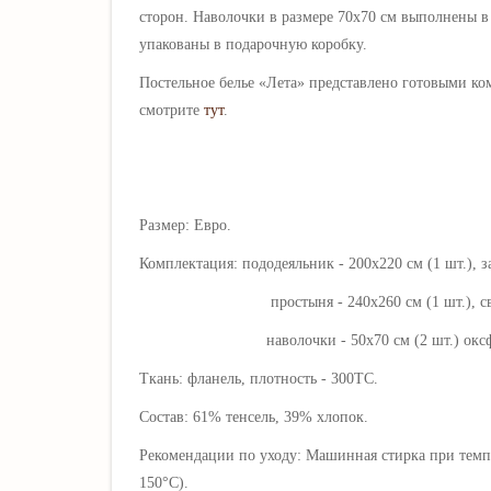
сторон. Наволочки в размере 70х70 см выполнены в
упакованы в подарочную коробку.
Постельное бель
е «Лета
» представлено готовыми ко
смотрите
тут
.
Размер: Евро.
Комплектация: пододеяльник - 200х220 см (1 шт.), з
простыня - 240х260 см (1 шт.), свобод
наволочки - 50х70 см (2 шт.) оксфордские, 
Ткань: фланель, плотность - 300ТС.
Состав: 61% тенсель, 39% хлопок.
Рекомендации по уходу: Машинная стирка при темпе
150°C).