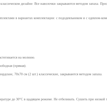
 классическом дизайне. Все наволочки закрываются методом запаха. Про
мплектами в вариантах комплектации: с пододеяльником и с одеялом-ко
астегивается на молнию.
ная (прямая).
70х70 см (2 шт.) классические, закрываются методом запаха.
ратуре до 30°C в щадящем режиме. Не отбеливать. Сушить при низкой те