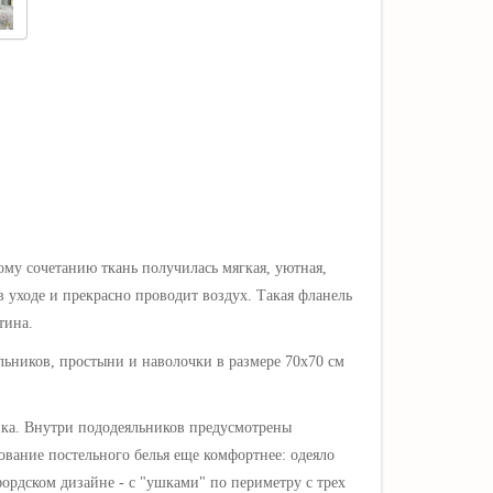
ому сочетанию ткань получилась мягкая, уютная,
в уходе и прекрасно проводит воздух. Такая фланель
тина.
ьников, простыни и наволочки в размере 70х70 см
ка. Внутри пододеяльников предусмотрены
ование постельного белья еще комфортнее: одеяло
фордском дизайне - с "ушками" по периметру с трех