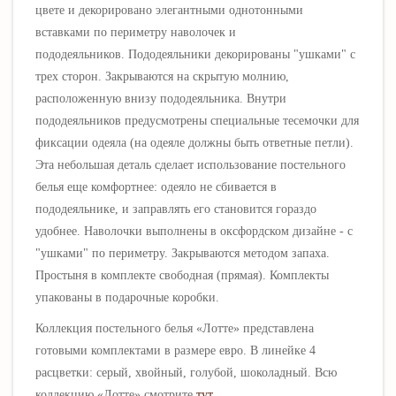
цвете и декорировано элегантными однотонными
вставками по периметру наволочек и
пододеяльников.
Пододеяльники декорированы "ушками" с
трех сторон. Закрываются на скрытую молнию,
расположенную внизу пододеяльника. Внутри
пододеяльников предусмотрены специальные тесемочки для
фиксации одеяла (на одеяле должны быть ответные петли).
Эта небольшая деталь сделает использование постельного
белья еще комфортнее: одеяло не сбивается в
пододеяльнике, и заправлять его становится гораздо
удобнее. Наволочки выполнены в оксфордском дизайне - с
"ушками"
по периметру
. Закрываются методом запаха.
Простыня в комплекте свободная (прямая). Комплекты
упакованы в подарочные коробки.
Коллекция постельного белья
«
Лотте
» представлена
готовыми комплектами в размере евро. В линейке 4
расцветки: серый, хвойный, голубой, шоколадный. Всю
коллекцию
«
Лотте
» смотрите
тут
.