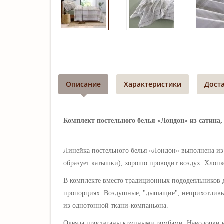
Описание
Характеристики
Дост
Комплект постельного белья «Лондон» из сатина,
Линейка постельного белья
«Лондон
» выполнена из
образует катышки),
хорошо проводит воздух. Хлопко
В комплекте вместо традиционных пододеяльников 
пропорциях.
Воздушные, "дышащие", неприхотливые
из однотонной ткани-компаньона.
Одеяла простеганы крупными ромбами. Нав
олочки 