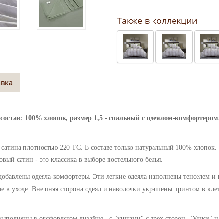
Также в коллекции
авка
 состав: 100% хлопок, размер 1,5 - спальный с одеялом-комфортером
 сатина плотностью 220 ТС. В составе только натуральный 100% хлопок.
вый сатин - это классика в выборе постельного белья.
добавлены одеяла-комфортеры. Эти легкие одеяла
наполнены тенселем и
 в уходе.
Внешняя сторона одеял и наволочки украшены принтом в кле
выполнены в оксфордском дизайне - с "ушками"
с трех сторон
. "Ушки" н