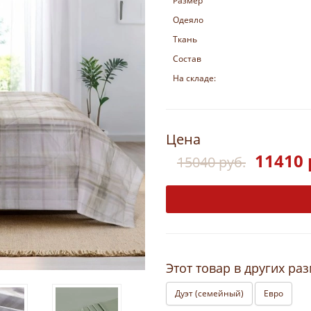
Размер
Одеяло
Ткань
Состав
На складе:
Цена
11410 
15040 руб.
Этот товар в других ра
Дуэт (семейный)
Евро