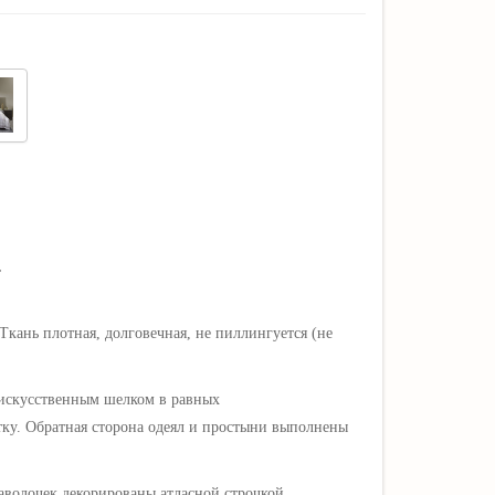
.
 Ткань плотная, долговечная,
не пиллингуется (не
 искусственным шелком в равных
тку
. Обратная сторона одеял и простыни выполнены
аволочек декорированы атласной строчкой.