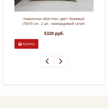
Наволочки «Маттео», цвет: бежевый
(70х70 см - 2 шт.; жаккардовый сатин:
100% хлопок; арт. 130HB)
5320 руб.
Купить
К