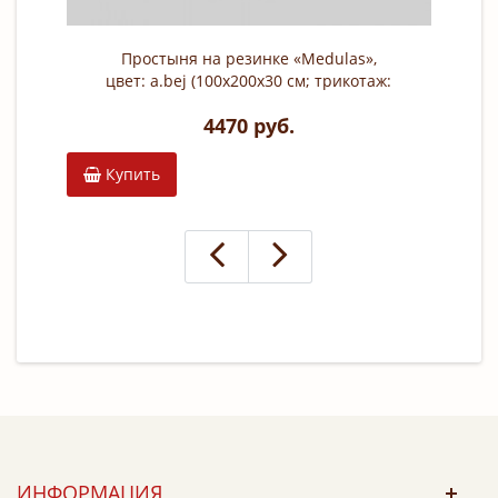
Простыня на резинке «Medulas»,
цвет: a.bej (100х200х30 см; трикотаж:
50% модал, 50% хлопок)
4470 руб.
Купить
К
ИНФОРМАЦИЯ