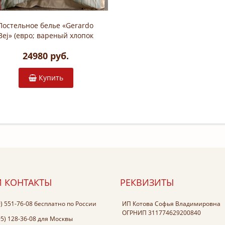
Постельное белье «Gerardo
Bej» (евро; вареный хлопок
stonewashed: 100% хлопок)
24980 руб.
Купить
 КОНТАКТЫ
РЕКВИЗИТЫ
0) 551-76-08
бесплатно по России
ИП Котова Софья Владимировна
ОГРНИП 311774629200840
95) 128-36-08
для Москвы