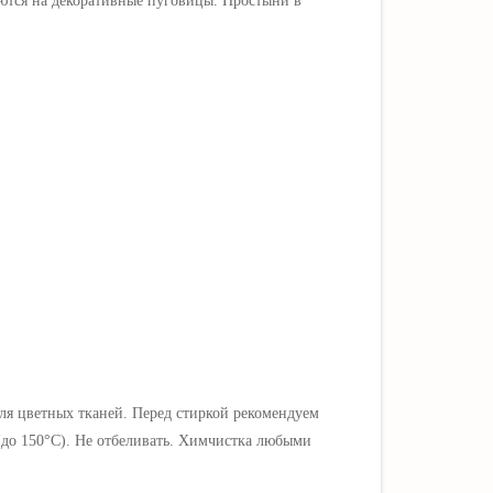
ются на декоративные пуговицы.
Простыни в
ля цветных тканей.
Перед стиркой рекомендуем
(до 150
°C)
.
Не отбеливать. Х
имчистка любыми