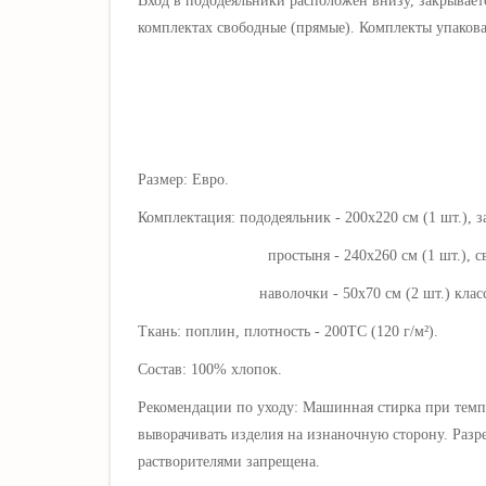
Вход в пододеяльники расположен внизу, закрывает
комплектах свободные (прямые). Комплекты упакова
Размер: Евро.
Комплектация: пододеяльник - 200х220 см (1 шт.), з
простыня - 240х260 см (1 шт.), свобод
наволочки - 50х70 см (2 шт.) классически
Ткань: поплин, плотность - 200ТС (120 г/
м²).
Состав: 100% хлопок.
Рекомендации по уходу: Машинная стирка при темп
выворачивать изделия на изнаночную сторону. Разр
растворителями запрещена.