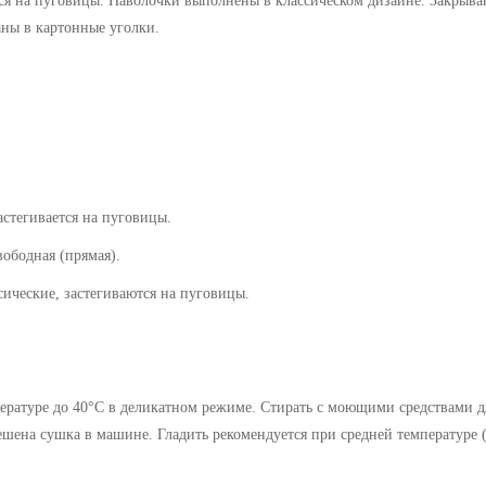
ся на пуговицы. Наволочки в
ыполнены в классическом дизайне. З
акрыва
ны в картонные уголки.
астегивается на пуговицы.
ная (прямая).
е, застегиваются на пуговицы.
ературе до 40°C в деликатном режиме. Стирать с моющими средствами д
ешена сушка в машине. Гладить рекомендуется при средней температуре 