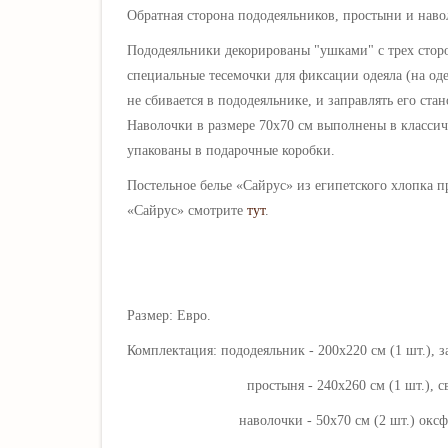
Обратная сторона пододеяльников, простыни и нав
Пододеяльники декорированы "ушками" с трех стор
специальные тесемочки для фиксации одеяла (на оде
не сбивается в пододеяльнике, и заправлять его ст
Наволочки в размере 70х70 см выполнены в классич
упакованы в подарочные коробки.
Постельное белье «
Сайрус
» из египетского хлопка 
«
Сайрус
» смотрите
тут
.
Размер: Евро.
Комплектация: пододеяльник - 200х220 см (1 шт.), 
простыня - 240х260 см (1 шт.), свобо
наволочки - 50х70 см (2 шт.) оксфордские, 