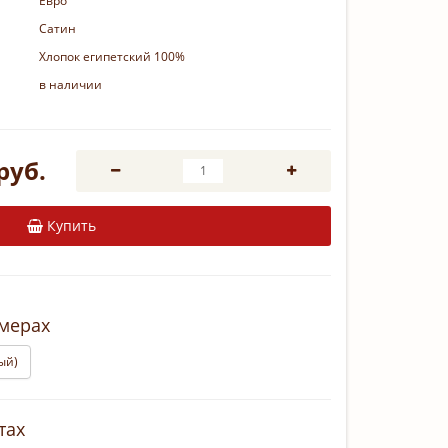
Евро
Сатин
Хлопок египетский 100%
в наличии
руб.
Купить
змерах
ый)
тах