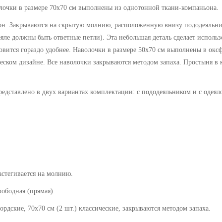
олочки в размере 70х70 см выполнены из однотонной ткани-компаньона
.
он. Закрываются на скрытую молнию, расположенную внизу пододеяльни
яле должны быть ответные петли). Эта небольшая деталь сделает использ
ановится гораздо удобнее. Наволочки в размере 50х70 см выполнены в окс
еском дизайне. Все наволочки закрываются методом запаха. Простыня в 
представлено в двух вариантах комплектации: с пододеяльником и с одея
застегивается на молнию.
дная (прямая).
70х70 см (2 шт.) классические, закрываются методом запаха.