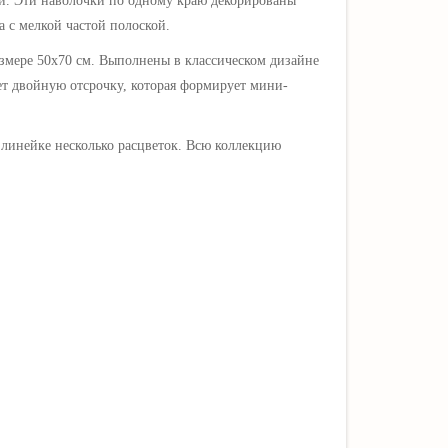
ни. Эти наволочки по одному краю декорированы
а с мелкой частой полоской
.
змере 50х70 см. В
ыполнены в классическом дизайне
ет двойную отсрочку, которая формирует мини-
В линейке несколько
расцветок. Всю коллекцию