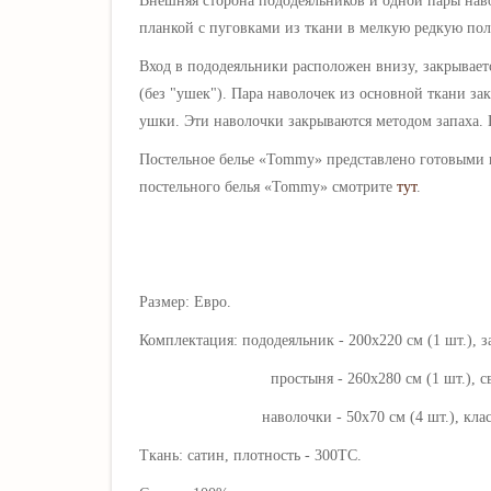
Внешняя сторона пододеяльников и одной пары нав
планкой с пуговками из ткани в мелкую редкую пол
Вход в пододеяльники расположен внизу, закрываетс
(без "ушек"). Пара наволочек из основной ткани з
ушки. Эти наволочки
закрываются методом запаха.
Постельное белье «
Tommy
» представлено готовыми к
постельного белья «
Tommy
» смотрите
тут
.
Размер: Евро.
Комплектация: пододеяльник - 200х220 см (1 шт.), з
простыня - 260х280 см (1 шт.), свобод
наволочки - 50х70 см (4 шт.), классически
Ткань: сатин, плотность - 300ТС
.