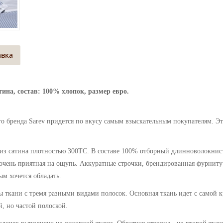
авка
ина, состав: 100% хлопок, размер евро.
ого бренда Sarev придется по вкусу самым взыскательным покупателям. Эт
з сатина плотностью 300ТС. В составе 100% отборный длинноволокнисты
 очень приятная на ощупь
. Аккуратные строчки, брендированная фурнит
ым хочется обладать.
 ткани с тремя разными видами полосок. Основная ткань идет с самой к
й, но частой полоской.