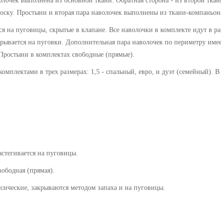
олочек
выполнена из основной ткани. Обратная сторона - из второй тка
оску. Простыни и вторая пара наволочек выполнены из ткани-компаньон
я на пуговицы, скрытые в клапане. Все наволочки в комплекте идут в ра
акрывается на пуговки. Дополнительная пара наволочек по периметру име
Простыни в комплектах свободные (прямые).
омплектами в трех размерах: 1,5 - спальный, евро, и дуэт (семейный). 
астегивается на пуговицы.
ная (прямая).
е, закрываются методом запаха и на пуговицы
.