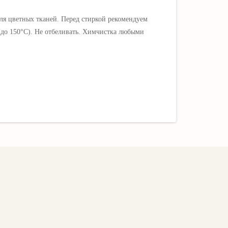
ля цветных тканей.
Перед стиркой рекомендуем
(до 150
°C)
.
Не отбеливать. Х
имчистка любыми