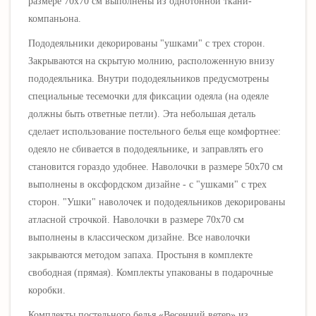
размере 70х70 см выполнены из однотонной ткани-
компаньона
.
Пододеяльники декорированы "ушками" с трех сторон.
Закрываются на скрытую молнию, расположенную внизу
пододеяльника. Внутри пододеяльников предусмотрены
специальные тесемочки для фиксации одеяла (на одеяле
должны быть ответные петли). Эта небольшая деталь
сделает использование постельного белья еще комфортнее:
одеяло не сбивается в пододеяльнике, и заправлять его
становится гораздо удобнее. Наволочки в размере 50х70 см
выполнены в оксфордском дизайне - с "ушками"
с трех
сторон
. "Ушки" наволочек и пододеяльников декорированы
атласной строчкой. Наволочки в размере 70х70 см
выполнены в классическом дизайне. Все наволочки
закрываются методом запаха. Простыня в комплекте
свободная (прямая). Комплекты упакованы в подарочные
коробки.
Комплекты постельного белья «
Весенний ветер
» из