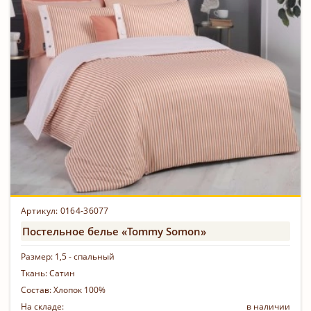
Артикул: 0164-36077
Постельное белье «Tommy Somon»
Размер:
1,5 - спальный
Ткань:
Сатин
Состав:
Хлопок 100%
На складе:
в наличии