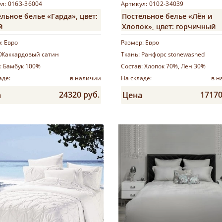
л: 0163-36004
Артикул: 0102-34039
льное белье «Гарда», цвет:
Постельное белье «Лён и
й
Хлопок», цвет: горчичный
р:
Евро
Размер:
Евро
Жаккардовый сатин
Ткань:
Ранфорс stonewashed
:
Бамбук 100%
Состав:
Хлопок 70%, Лен 30%
аде:
в наличии
На складе:
в н
24320 руб.
17170
а
Цена
Купить
Купить