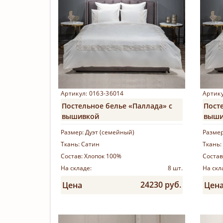
Артикул: 0163-36014
Артику
Постельное белье «Паллада» с
Пост
вышивкой
выши
Размер:
Дуэт (семейный)
Разме
Ткань:
Сатин
Ткань:
Состав:
Хлопок 100%
Состав
На складе:
8 шт.
На скл
24230 руб.
Цена
Цен
Купить