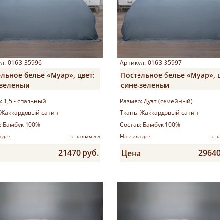
л: 0163-35996
Артикул: 0163-35997
льное белье «Муар», цвет:
Постельное белье «Муар», ц
-зеленый
сине-зеленый
р:
1,5 - спальный
Размер:
Дуэт (семейный)
Жаккардовый сатин
Ткань:
Жаккардовый сатин
:
Бамбук 100%
Состав:
Бамбук 100%
аде:
в наличии
На складе:
в н
21470 руб.
29640
а
Цена
Купить
Купить