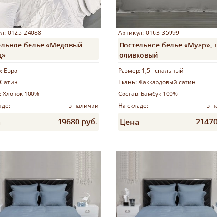
л: 0125-24088
Артикул: 0163-35999
ельное белье «Медовый
Постельное белье «Муар», ц
ц»
оливковый
р:
Евро
Размер:
1,5 - спальный
Сатин
Ткань:
Жаккардовый сатин
:
Хлопок 100%
Состав:
Бамбук 100%
аде:
в наличии
На складе:
в н
19680 руб.
21470
а
Цена
Купить
Купить