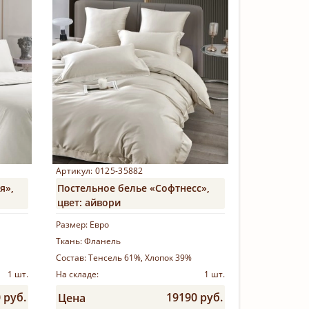
Артикул: 0125-35882
я»,
Постельное белье «Софтнесс»,
цвет: айвори
Размер:
Евро
Ткань:
Фланель
Состав:
Тенсель 61%, Хлопок 39%
1 шт.
На складе:
1 шт.
 руб.
19190 руб.
Цена