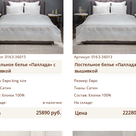
л: 0163-36015
Артикул: 0163-36013
ельное белье «Паллада» с
Постельное белье «Паллада
вкой
вышивкой
р:
Евро king size
Размер:
Евро
Сатин
Ткань:
Сатин
:
Хлопок 100%
Состав:
Хлопок 100%
аде:
в наличии
На складе:
25890 руб.
22280
а
Цена
Купить
Купить