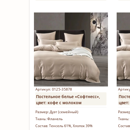
Купить
Артикул: 0125-35878
Артику
Постельное белье «Софтнесс»,
Пост
цвет: кофе с молоком
цвет
Размер:
Дуэт (семейный)
Разме
Ткань:
Фланель
Ткань:
Состав:
Тенсель 61%, Хлопок 39%
Состав