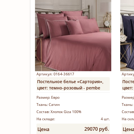
Артикул: 0164-36617
Артику
Постельное белье «Сартория»,
Пост
цвет: темно-розовый - pembe
цвет:
Размер:
Евро
Разме
Ткань:
Сатин
Ткань:
Состав:
Хлопок Giza 100%
Состав
На складе:
4 шт.
На скл
29070 руб.
Цена
Цен