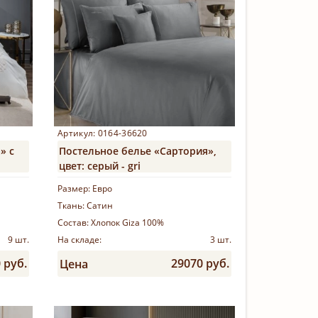
Артикул: 0164-36620
» с
Постельное белье «Сартория»,
цвет: серый - gri
Размер:
Евро
Ткань:
Сатин
Состав:
Хлопок Giza 100%
9 шт.
На складе:
3 шт.
 руб.
29070 руб.
Цена
Купить