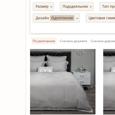
Размер
Пододеяльник
Тип пр
Дизайн
Однотонное
Цветовая гам
По умолчанию
Cначала дешевле
Cначала дорож