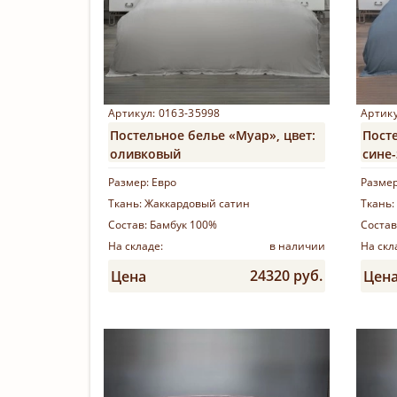
Артикул: 0163-35998
Артику
Постельное белье «Муар», цвет:
Посте
оливковый
сине
Размер:
Евро
Разме
Ткань:
Жаккардовый сатин
Ткань:
Состав:
Бамбук 100%
Состав
На складе:
в наличии
На скл
24320 руб.
Цена
Цен
Купить