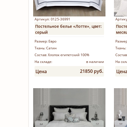
Артикул: 0125-36991
Артику
Постельное белье «Лотте», цвет:
Пост
серый
меся
Размер:
Евро
Разме
Ткань:
Сатин
Ткань:
Состав:
Хлопок египетский 100%
Состав
На складе:
в наличии
На скл
21850 руб.
Цена
Цен
Купить