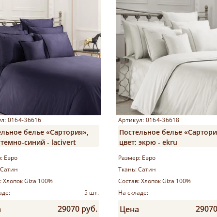
л: 0164-36616
Артикул: 0164-36618
ельное белье «Сартория»,
Постельное белье «Сартори
 темно-синий - lacivert
цвет: экрю - ekru
р:
Евро
Размер:
Евро
Сатин
Ткань:
Сатин
:
Хлопок Giza 100%
Состав:
Хлопок Giza 100%
аде:
5 шт.
На складе:
29070 руб.
29070
а
Цена