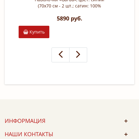
(70х70 см - 2 шт.; сатин: 100%
тенсель; арт. 144HF-104)
5890 руб.
Купить
З
ИНФОРМАЦИЯ
НАШИ КОНТАКТЫ