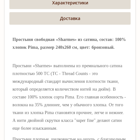
Характеристики
Доставка
Простыня свободная «Sharmes» из сатина, состав: 100%
хлопок Pima, размер 240х260 см, цвет: бронзовый.
Простыни «Sharmes» выполнены из премиального сатина
плотностью 500 ТС (ТС - Thread Counts - это
международный стандарт вычисления плотности ткани,
который определяется количеством нитей на дюйм). В
составе 100% хлопок сорта Pima. Его главная особенность -
волокна на 35% длиннее, чем у обычного хлопка. От того
ткани из хлопка Pima становятся прочнее, легче и нежнее.
А нити двойной скрутки класса "super fine" делают сатин
еще более изысканным.
Простыни плотные, шелковистые на ощупь, с благородным