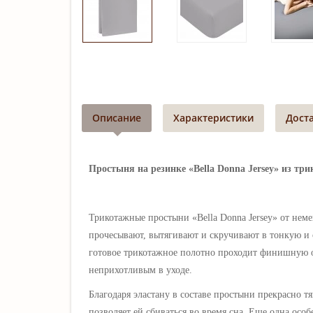
Описание
Характеристики
Дост
Простыня на резинке «Bella Donna Jersey» из три
Трикотажные простыни
«Bella Donna
Jersey
»
от неме
прочесывают, вытягивают и скручивают в тонкую и 
готовое трикотажное полотно проходит финишную о
неприхотливым в уходе.
Благодаря эластану в составе простыни
прекрасно тя
позволяет ей сбиваться во время сна. Еще одна осо