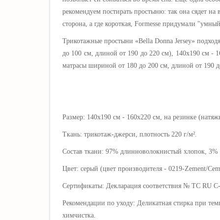
рекомендуем постирать простыню: так она сядет на 
сторона, а где короткая,
Formesse придумали "умный
Трикотажные простыни «Bella Donna
Jersey
» подход
до 100 см, длиной от 190 до 220 см), 140х190 см - 1
матрасы шириной от 180 до 200 см, длиной от 190 
Размер: 140x190 см - 160x220 см, на резинке (натяж
Ткань: трикотаж-джерси, плотность 220 г/м².
Состав ткани: 97% длинноволокнистый хлопок, 3% э
Цвет: серый (цвет производителя - 0219-Zement
/Cem
Сертификаты: Декларация соответствия № ТС RU C
Рекомендации по уходу: Деликатная стирка при тем
химчистка.