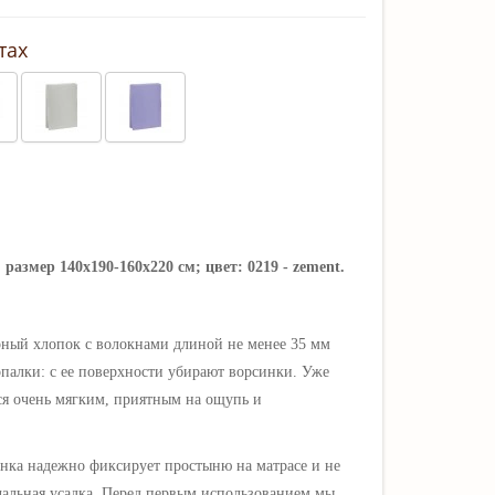
тах
азмер 140x190-160x220 см; цвет: 0219 - zement.
ный хлопок с волокнами длиной не менее 35 мм
палки: с ее поверхности убирают ворсинки. Уже
ся очень мягким, приятным на ощупь и
инка надежно фиксирует простыню на матрасе и не
чальная усадка.
Перед первым использованием мы