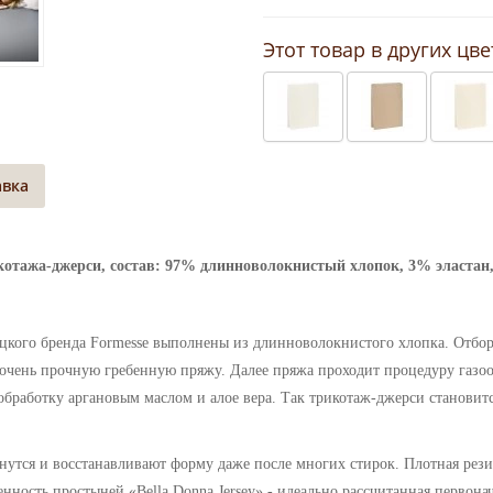
Этот товар в других цве
авка
котажа-джерси, состав: 97% длинноволокнистый хлопок, 3% эластан, р
цкого бренда Formesse
выполнены из длинноволокнистого хлопка. Отбор
очень прочную гребенную пряжу. Далее пряжа проходит процедуру газоо
бработку аргановым маслом и алое вера. Так трикотаж-джерси становит
нутся и восстанавливают форму даже после многих стирок. Плотная рез
бенность простыней
«Bella Donna
Jersey
» - идеально рассчитанная первона