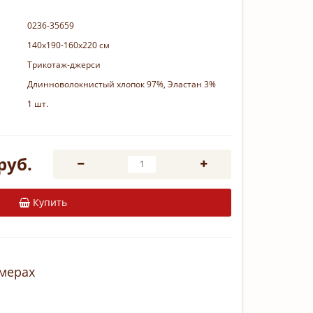
0236-35659
140x190-160x220 см
Трикотаж-джерси
Длинноволокнистый хлопок 97%, Эластан 3%
1 шт.
руб.
Купить
змерах