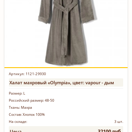
Артикул:
1121-29930
Халат махровый «Olympia», цвет: vapour - дым
Размер:
L
Российский размер:
48-50
Ткань:
Махра
Состав:
Хлопок 100%
На складе:
3 шт.
32100 руб.
Цена