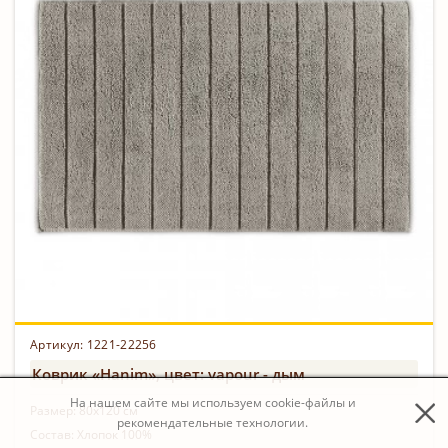
Артикул:
1221-22256
Коврик «Hanim», цвет: vapour - дым
На нашем сайте мы используем cookie-файлы и
Размер:
80х120 см
рекомендательные технологии.
Состав:
Хлопок 100%