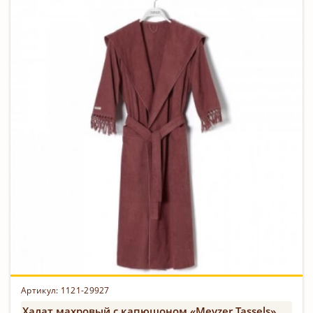
Артикул:
1121-29927
Халат махровый с капюшоном «Meyzer Tassels»,