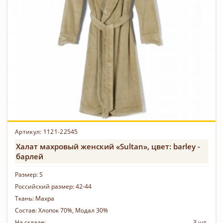
Артикул:
1121-22545
Халат махровый женский «Sultan», цвет: barley -
барлей
Размер:
S
Российский размер:
42-44
Ткань:
Махра
Состав:
Хлопок 70%, Модал 30%
На складе:
3 шт.