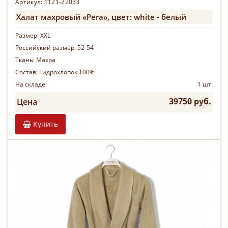
Артикул:
1121-22033
Халат махровый «Pera», цвет: white - белый
Размер:
XXL
Российский размер:
52-54
Ткань:
Махра
Состав:
Гидрохлопок 100%
На складе:
1 шт.
39750 руб.
Цена
Купить