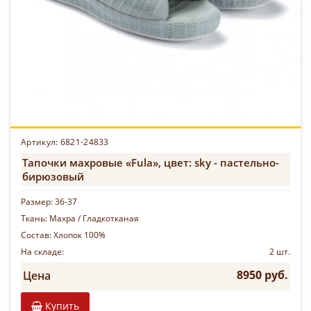
Артикул:
6821-24833
Тапочки махровые «Fula», цвет: sky - пастельно-
бирюзовый
Размер:
36-37
Ткань:
Махра / Гладкотканая
Состав:
Хлопок 100%
На складе:
2 шт.
8950 руб.
Цена
Купить