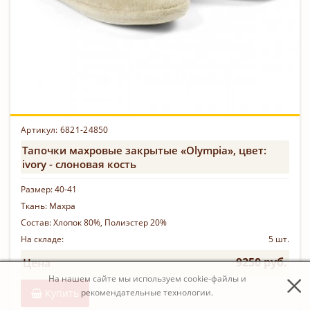
Артикул:
6821-24850
Тапочки махровые закрытые «Olympia», цвет:
ivory - слоновая кость
Размер:
40-41
Ткань:
Махра
Состав:
Хлопок 80%, Полиэстер 20%
На складе:
5 шт.
9250 руб.
Цена
На нашем сайте мы используем cookie-файлы и
Купить
рекомендательные технологии.