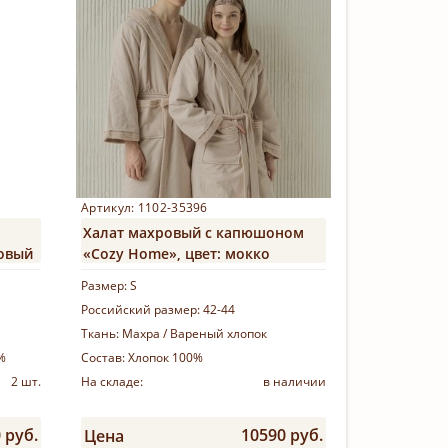
Артикул: 1102-35396
Халат махровый с капюшоном
ковый
«Cozy Home», цвет: мокко
Размер:
S
Российский размер:
42-44
Ткань:
Махра / Вареный хлопок
%
Состав:
Хлопок 100%
2 шт.
На складе:
в наличии
 руб.
10590 руб.
Цена