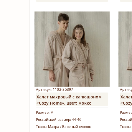
Купить
Артикул: 1102-35397
Артику
Халат махровый с капюшоном
Хала
«Cozy Home», цвет: мокко
«Cozy
Размер:
M
Разме
Российский размер:
44-46
Россий
Ткань:
Махра / Вареный хлопок
Ткань: