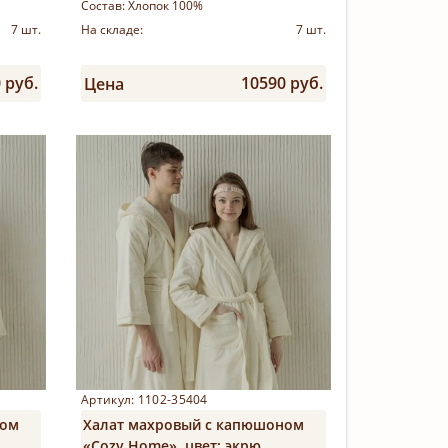
Состав:
Хлопок 100%
7 шт.
На складе:
7 шт.
 руб.
10590 руб.
Цена
Купить
Артикул: 1102-35404
ном
Халат махровый с капюшоном
«Cozy Home», цвет: экрю