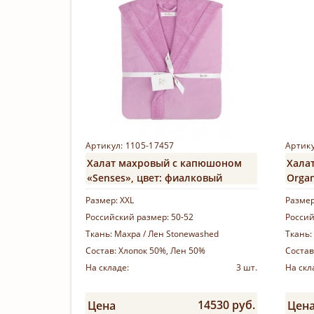
Артикул: 1105-17457
Артику
Халат махровый с капюшоном
Хала
«Senses», цвет: фиалковый
Organ
кость
Размер:
XXL
Разме
Российский размер:
50-52
Россий
Ткань:
Махра / Лен Stonewashed
Ткань:
Состав:
Хлопок 50%, Лен 50%
Состав
На складе:
3 шт.
На скл
14530 руб.
Цена
Цен