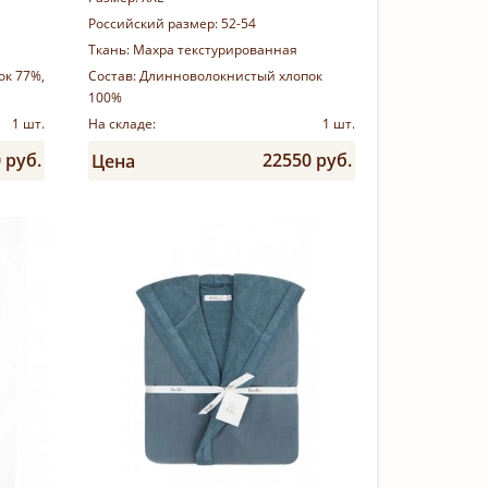
Российский размер:
52-54
Ткань:
Махра текстурированная
ок 77%,
Состав:
Длинноволокнистый хлопок
100%
1 шт.
На складе:
1 шт.
 руб.
22550 руб.
Цена
Купить