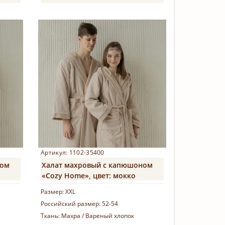
Купить
Артикул: 1102-35400
ном
Халат махровый с капюшоном
«Cozy Home», цвет: мокко
Размер:
XXL
Российский размер:
52-54
Ткань:
Махра / Вареный хлопок