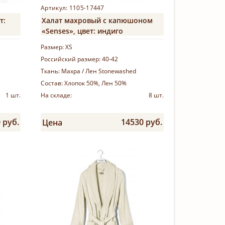
Артикул: 1105-17447
т:
Халат махровый с капюшоном
«Senses», цвет: индиго
Размер:
XS
Российский размер:
40-42
Ткань:
Махра / Лен Stonewashed
Состав:
Хлопок 50%, Лен 50%
1 шт.
На складе:
8 шт.
 руб.
14530 руб.
Цена
Купить