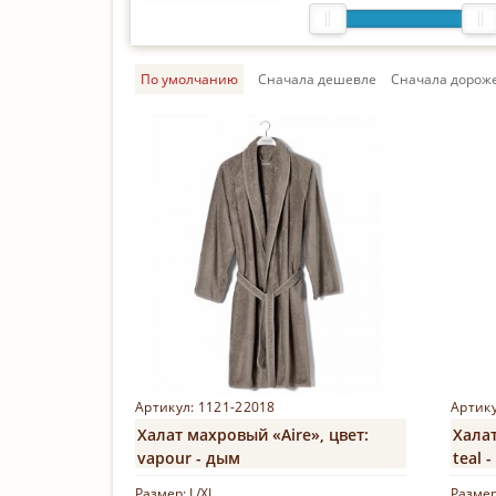
По умолчанию
Cначала дешевле
Cначала дорож
Артикул: 1121-22018
Артику
Халат махровый «Aire», цвет:
Халат
vapour - дым
teal 
Размер:
L/XL
Разме