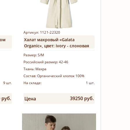
Артикул: 1121-22320
ном
Халат махровый «Galata
Organic», цвет: ivory - слоновая
кость
Размер:
S/M
Российский размер:
42-46
Ткань:
Махра
Состав:
Органический хлопок 100%
9 шт.
На складе:
1 шт.
 руб.
39250 руб.
Цена
Купить