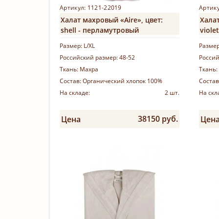
Артикул: 1121-22019
Артику
Халат махровый «Aire», цвет:
Халат
shell - перламутровый
viole
Размер:
L/XL
Разме
Российский размер:
48-52
Россий
Ткань:
Махра
Ткань:
Состав:
Органический хлопок 100%
Состав
На складе:
2 шт.
На скл
38150 руб.
Цена
Цен
Купить