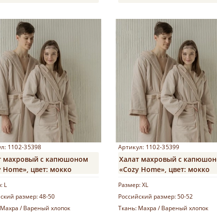
Купить
Купить
л: 1102-35398
Артикул: 1102-35399
т махровый с капюшоном
Халат махровый с капюшо
 Home», цвет: мокко
«Cozy Home», цвет: мокко
р:
L
Размер:
XL
ский размер:
48-50
Российский размер:
50-52
Махра / Вареный хлопок
Ткань:
Махра / Вареный хлопок