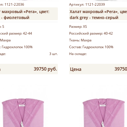
л: 1121-22036
Артикул: 1121-22039
 махровый «Pera», цвет:
Халат махровый «Pera», цве
t - фиолетовый
dark grey - темно-серый
р:
S
Размер:
XS
ский размер:
42-44
Российский размер:
40-42
Махра
Ткань:
Махра
:
Гидрохлопок 100%
Состав:
Гидрохлопок 100%
аде:
3 шт.
На складе:
39750 руб.
39750
а
Цена
Купить
Купить