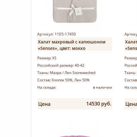
Артикул: 1105-17450
Артику
Халат махровый с капюшоном
Хала
«Senses», цвет: мокко
«Sens
Размер:
XS
Разме
Российский размер:
40-42
Россий
Ткань:
Махра / Лен Stonewashed
Ткань:
Состав:
Хлопок 50%, Лен 50%
Состав
На складе:
в наличии
На скл
14530 руб.
Цена
Цен
Купить