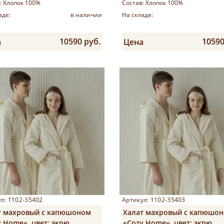
:
Хлопок 100%
Состав:
Хлопок 100%
аде:
в наличии
На складе:
10590 руб.
10590
а
Цена
Купить
Купить
л: 1102-35402
Артикул: 1102-35403
т махровый с капюшоном
Халат махровый с капюшо
 Home», цвет: экрю
«Cozy Home», цвет: экрю