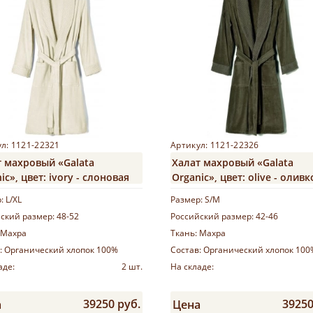
л: 1121-22321
Артикул: 1121-22326
т махровый «Galata
Халат махровый «Galata
ic», цвет: ivory - слоновая
Organic», цвет: olive - олив
р:
L/XL
Размер:
S/M
ский размер:
48-52
Российский размер:
42-46
Махра
Ткань:
Махра
:
Органический хлопок 100%
Состав:
Органический хлопок 100
аде:
2 шт.
На складе:
39250 руб.
39250
а
Цена