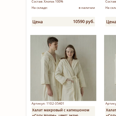
Состав:
Хлопок 100%
Состав
На складе:
в наличии
На скл
10590 руб.
Цена
Цен
Купить
Артикул: 1102-35401
Артику
Халат махровый с капюшоном
Хала
«Cozy Home», цвет: экрю
«Cozy