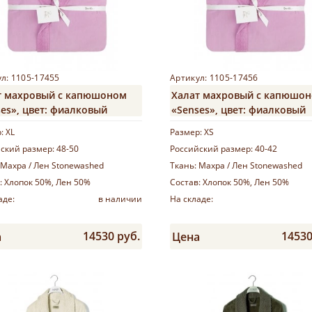
л: 1105-17455
Артикул: 1105-17456
т махровый с капюшоном
Халат махровый с капюшо
es», цвет: фиалковый
«Senses», цвет: фиалковый
р:
XL
Размер:
XS
ский размер:
48-50
Российский размер:
40-42
Махра / Лен Stonewashed
Ткань:
Махра / Лен Stonewashed
:
Хлопок 50%, Лен 50%
Состав:
Хлопок 50%, Лен 50%
аде:
в наличии
На складе:
14530 руб.
14530
а
Цена
Купить
Купить