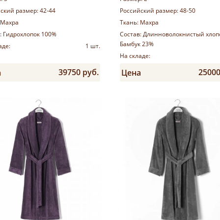
ский размер:
42-44
Российский размер:
48-50
Махра
Ткань:
Махра
:
Гидрохлопок 100%
Состав:
Длинноволокнистый хлоп
Бамбук 23%
аде:
1 шт.
На складе:
39750 руб.
25000
а
Цена
Купить
Купить