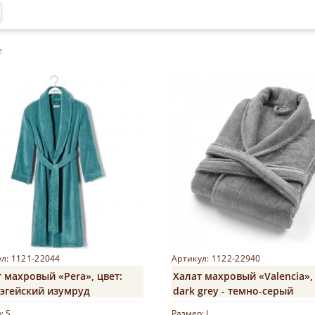
е
л: 1121-22044
Артикул: 1122-22940
 махровый «Pera», цвет:
Халат махровый «Valencia», 
- эгейский изумруд
dark grey - темно-серый
р:
S
Размер:
L