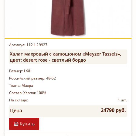
Артикул: 1121-29927
Халат махровый с капюшоном «Meyzer Tassels»,
цвет: desert rose - светлый бордо
Размер:
L/XL
Российский размер:
48-52
Ткань:
Махра
Состав:
Хлопок 100%
На складе:
1 шт.
24790 руб.
Цена
Купить