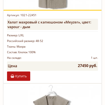
Артикул: 1021-22451
Халат махровый с капюшоном «Meyzer», цвет:
vapour - дым
Размер:
L/XL
Российский размер:
48-52
Ткань:
Махра
Состав:
Хлопок 100%
На складе:
1 шт.
27450 руб.
Цена
Купить