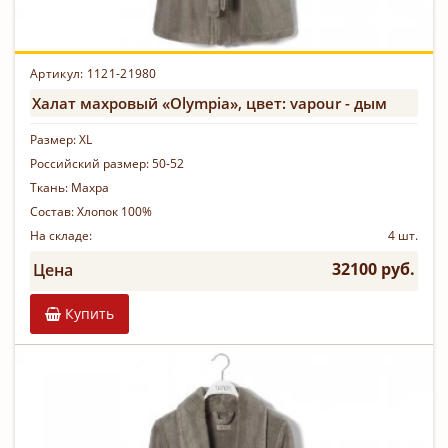
Артикул: 1121-21980
Халат махровый «Olympia», цвет: vapour - дым
Размер:
XL
Российский размер:
50-52
Ткань:
Махра
Состав:
Хлопок 100%
На складе:
4 шт.
32100 руб.
Цена
Купить