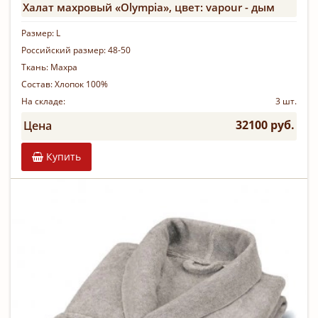
Халат махровый «Olympia», цвет: vapour - дым
Размер:
L
Российский размер:
48-50
Ткань:
Махра
Состав:
Хлопок 100%
На складе:
3 шт.
32100 руб.
Цена
Купить