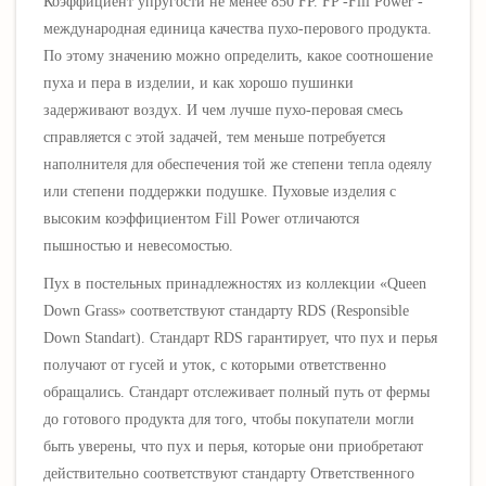
Коэффициент упругости не менее 850 FP. FP -Fill Power -
международная единица качества пухо-перового продукта.
По этому значению можно определить, какое соотношение
пуха и пера в изделии, и как хорошо пушинки
задерживают воздух.
И чем лучше пухо-перовая смесь
справляется с этой задачей, тем меньше потребуется
наполнителя для обеспечения той же степени тепла одеялу
или степени поддержки подушке. Пуховые изделия с
высоким коэффициентом Fill Power отличаются
пышностью
и невесомостью.
Пух в постельных принадлежностях из коллекции «Queen
Down Grass» соответствуют стандарту RDS (Responsible
Down Standart). Стандарт RDS гарантирует, что пух и перья
получают от гусей и уток, с которыми ответственно
обращались. Стандарт отслеживает полный путь от фермы
до готового продукта для того, чтобы покупатели могли
быть уверены, что пух и перья, которые они приобретают
действительно соответствуют стандарту Ответственного