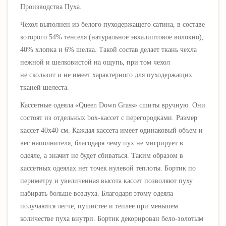
Производства Пуха.
Чехол выполнен из белого пуходержащего сатина, в составе
которого 54% тенселя (натуральное эвкалиптовое волокно),
40% хлопка и 6% шелка
.
Такой состав делает ткань чехла
нежной и шелковистой на ощупь, при том чехол
не скользит и не имеет характерного для пуходержащих
тканей шелеста.
Кассетные одеяла «
Queen Down Grass
» сшиты вручную. Они
состоят из отдельных box-кассет с перегородками. Размер
кассет 40х40 см. Каждая кассета имеет одинаковый объем и
вес наполнителя, благодаря чему пух не мигрирует в
одеяле, а значит не будет сбиваться. Таким образом в
кассетных одеялах нет точек нулевой теплоты. Бортик по
периметру и увеличенная высота кассет позволяют пуху
набирать больше воздуха. Благодаря этому одеяла
получаются легче, пушистее и теплее при меньшем
количестве пуха внутри. Бортик декорирован бело-золотым