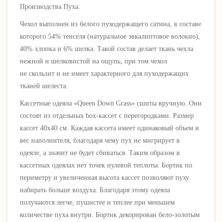
Производства Пуха.
Чехол выполнен из белого пуходержащего сатина, в составе
которого 54% тенселя (натуральное эвкалиптовое волокно),
40% хлопка и 6% шелка
.
Такой состав делает ткань чехла
нежной и шелковистой на ощупь, при том чехол
не скользит и не имеет характерного для пуходержащих
тканей шелеста.
Кассетные одеяла «
Queen Down Grass
» сшиты вручную. Они
состоят из отдельных box-кассет с перегородками. Размер
кассет 40х40 см. Каждая кассета имеет одинаковый объем и
вес наполнителя, благодаря чему пух не мигрирует в
одеяле, а значит не будет сбиваться. Таким образом в
кассетных одеялах нет точек нулевой теплоты. Бортик по
периметру и увеличенная высота кассет позволяют пуху
набирать больше воздуха. Благодаря этому одеяла
получаются легче, пушистее и теплее при меньшем
количестве пуха внутри. Бортик декорирован бело-золотым