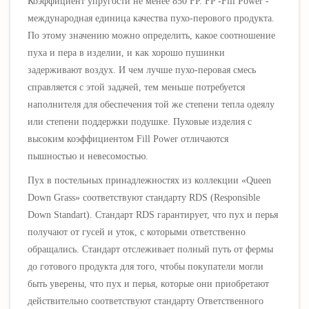
Коэффициент упругости не менее 850 FP. FP -Fill Power -
международная единица качества пухо-перового продукта.
По этому значению можно определить, какое соотношение
пуха и пера в изделии, и как хорошо пушинки
задерживают воздух.
И чем лучше пухо-перовая смесь
справляется с этой задачей, тем меньше потребуется
наполнителя для обеспечения той же степени тепла одеялу
или степени поддержки подушке. Пуховые изделия с
высоким коэффициентом Fill Power отличаются
пышностью
и невесомостью.
Пух в постельных принадлежностях из коллекции «Queen
Down Grass» соответствуют стандарту RDS (Responsible
Down Standart). Стандарт RDS гарантирует, что пух и перья
получают от гусей и уток, с которыми ответственно
обращались. Стандарт отслеживает полный путь от фермы
до готового продукта для того, чтобы покупатели могли
быть уверены, что пух и перья, которые они приобретают
действительно соответствуют стандарту Ответственного