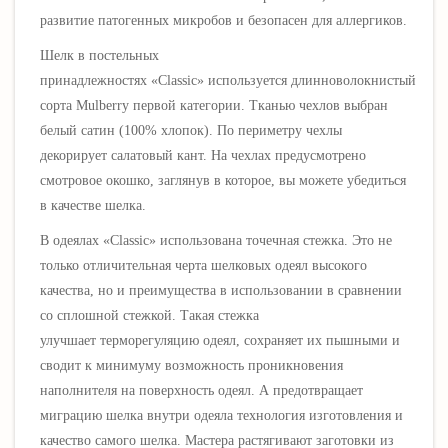
развитие патогенных микробов и безопасен для аллергиков.
Шелк в постельных
принадлежностях
«Classic»
используется
длинноволокнистый
сорта Mulberry первой категории.
Тканью чехлов выбран
белый сатин (100% хлопок). По периметру чехлы
декорирует салатовый кант.
На чехлах предусмотрено
смотровое окошко, заглянув в которое, вы можете убедиться
в качестве шелка.
В одеялах
«Classic»
использована точечная стежка. Это не
только отличительная черта шелковых одеял высокого
качества, но и преимущества в использовании в сравнении
со сплошной стежкой. Такая стежка
улучшает терморегуляцию одеял, сохраняет их пышными и
сводит к минимуму возможность проникновения
наполнителя на поверхность одеял. А предотвращает
миграцию шелка внутри одеяла технология изготовления и
качество самого шелка. Мастера растягивают заготовки из