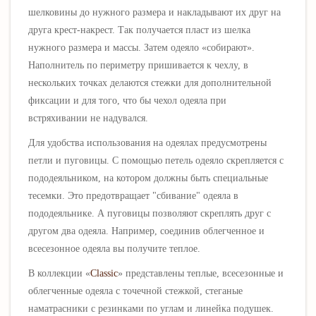
шелковины до нужного размера и накладывают их друг на
друга крест-накрест. Так получается пласт из шелка
нужного размера и массы. Затем одеяло «собирают».
Наполнитель по периметру пришивается к чехлу, в
нескольких точках делаются стежки для дополнительной
фиксации и для того, что бы чехол одеяла при
встряхивании не надувался.
Для удобства использования на одеялах предусмотрены
петли и пуговицы. С помощью петель одеяло скрепляется с
пододеяльником, на котором должны быть специальные
тесемки. Это предотвращает "сбивание" одеяла в
пододеяльнике. А пуговицы позволяют скреплять друг с
другом два одеяла. Например, соединив облегченное и
всесезонное одеяла вы получите теплое.
В коллекции
«
Classic
» представлены теплые, всесезонные и
облегченные одеяла с точечной стежкой, стеганые
наматрасники с резинками по углам и линейка подушек.