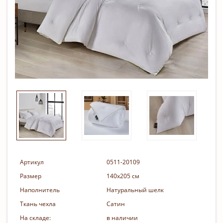
Артикул
0511-20109
Размер
140х205 см
Наполнитель
Натуральный шелк
Ткань чехла
Сатин
На складе:
в наличии