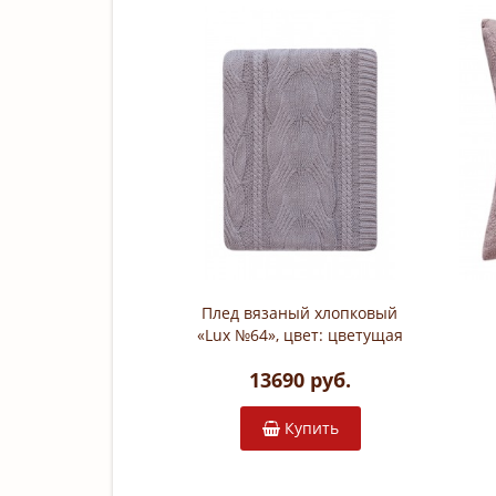
Плед вязаный хлопковый
«Lux №64», цвет: цветущая
лаванда (150х200 см; 100%
13690 руб.
хлопок)
Купить