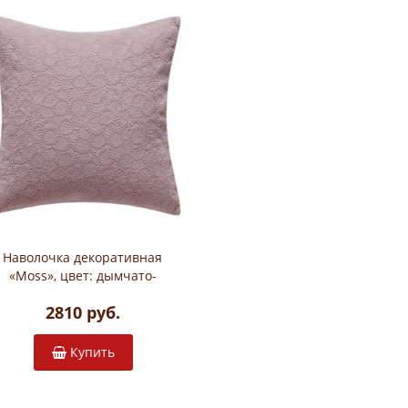
Наволочка декоративная
«Moss», цвет: дымчато-
розовый (47х47 см; 100%
2810 руб.
хлопок)
Купить