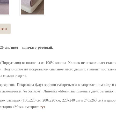
авка
20 см, цвет - дымчато-розовый.
y (Португалия) выполнены из 100%
хлопка.
Хлопок не накапливает статич
. Под хлопковым покрывалом спальное место дышит, а значит постельны
а можно стирать.
аргариток.
Покрывала
будут хорошо смотреться и в заправленном виде и 
ны лаконичным "евроуглом".
Линейка
«
Moss
» выполнена в двух оттенках:
рех размерах (
150х220 см, 200х220 см, 220х240 см и 240х260 см) и деко
ллекцию
«
Moss
» смотрите
тут
.