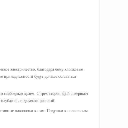
еское электричество, благодаря чему хлопковые
е принадлежности будут дольше оставаться
со сво
бодным краем. С трех сторон край завершает
 голубая ель и дымчато-розовый.
ративные
наволочки
к ним.
Подушки
к наволочкам