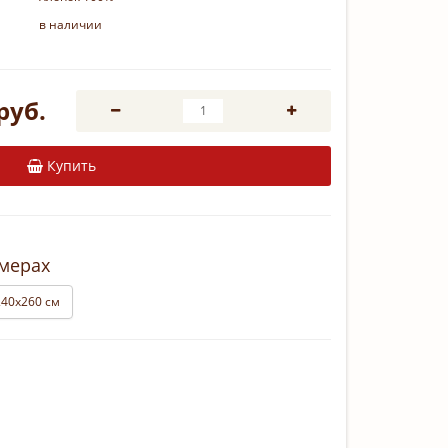
в наличии
руб.
Купить
змерах
240х260 см