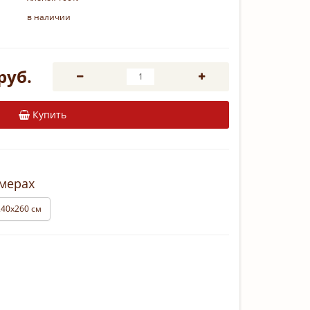
в наличии
руб.
Купить
змерах
240х260 см