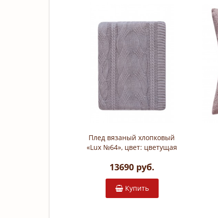
Плед вязаный хлопковый
«Lux №64», цвет: цветущая
лаванда (150х200 см; 100%
13690 руб.
хлопок)
Купить