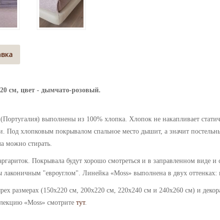
авка
20 см, цвет - дымчато-розовый.
y (Португалия) выполнены из 100%
хлопка.
Хлопок не накапливает статич
. Под хлопковым покрывалом спальное место дышит, а значит постельны
а можно стирать.
аргариток.
Покрывала
будут хорошо смотреться и в заправленном виде и 
ны лаконичным "евроуглом".
Линейка
«
Moss
» выполнена в двух оттенках:
рех размерах (
150х220 см, 200х220 см, 220х240 см и 240х260 см) и деко
ллекцию
«
Moss
» смотрите
тут
.