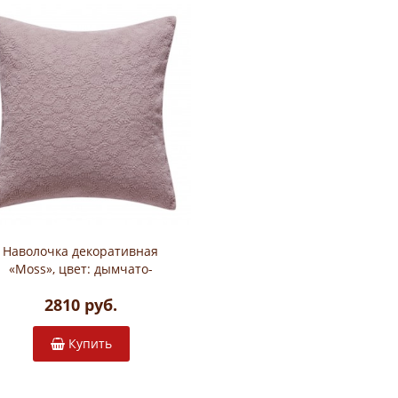
Наволочка декоративная
«Moss», цвет: дымчато-
розовый (47х47 см; 100%
2810 руб.
хлопок)
Купить