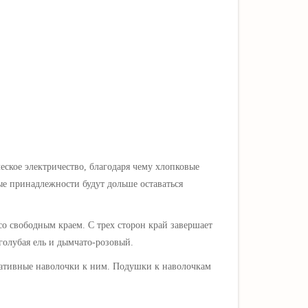
еское электричество, благодаря чему хлопковые
е принадлежности будут дольше оставаться
со сво
бодным краем. С трех сторон край завершает
 голубая ель и дымчато-розовый.
ративные
наволочки
к ним.
Подушки
к наволочкам