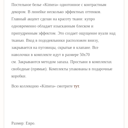
Постельное белье
«
Kimera
» однотонное с контрастным
декором. В линейке несколько эффектных оттенков.
Главный акцент сделан на красоту ткани: купро
одновременно обладает изысканным блеском и
припудренным эффектом. Это создает ощущение вуали над
тканью.
Вход в пододеяльники расположен внизу,
закрывается на пуговицы, скрытые в клапане. Все
наволочки в комплекте идут в размере 50х70
см.
Закрываются методом запаха.
Простыни в комплектах
свободные (прямые). Комплекты упакованы в подарочные
коробки
.
Всю коллекцию
«
Kimera
» смотрите
тут
.
Размер: Евро.