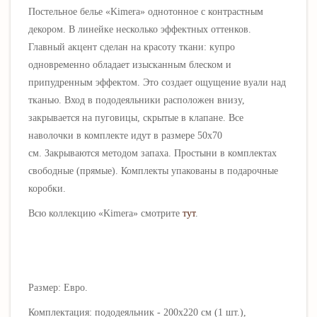
Постельное белье
«
Kimera
» однотонное с контрастным
декором. В линейке несколько эффектных оттенков.
Главный акцент сделан на красоту ткани: купро
одновременно обладает изысканным блеском и
припудренным эффектом. Это создает ощущение вуали над
тканью.
Вход в пододеяльники расположен внизу,
закрывается на пуговицы, скрытые в клапане. Все
наволочки в комплекте идут в размере 50х70
см.
Закрываются методом запаха.
Простыни в комплектах
свободные (прямые). Комплекты упакованы в подарочные
коробки
.
Всю коллекцию
«
Kimera
» смотрите
тут
.
Размер: Евро.
Комплектация: пододеяльник - 200х220 см (1 шт.),