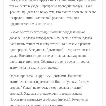
блеск, а тактильно - эффект персиковой кожи. При этом она
так же легка в уходе и прекрасно проводит воздух. Такая
фланель придется по вкусу тем, кто любит постельное белье
из традиционной хлопковой фланели и тем, кто
предпочитает белье из сатина.
В комплектах вместо традиционных пододеяльников
добавлены одеяла-комфортеры. Эти легкие летние одеяла
наполнены тенселем и искусственным шелком в равных
пропорциях. Воздушные, "дышащие", неприхотливые в
уходе.
Внешняя сторона одеял и наволочки украшены
цветочным принтом.
Обратная сторона одеял и простыни
выполнены из ткани-компаньона.
Одеяла простеганы крупными ромбами. Наволочки
выполнены в оксфордском дизайне - с "ушками" с трех
сторон. "Ушки" наволочек декорированы атласной
строчкой. Закрываются наволочки методом запаха.
Простыня в комплекте свободная (прямая). Комплекты
упакованы в сумки-чехлы на молнии.