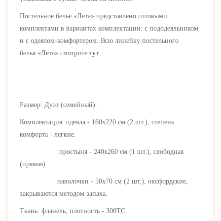
Постельное бель
е «Лета
» представлено готовыми
комплектами в вариантах комплектации: с пододеяльником
и с одеялом-комфортером.
Всю линейку постельного
белья
«Лета
» смотрите
тут
.
Размер: Дуэт (семейный).
Комплектация: одеяла - 160х220 см (2 шт.), степень
комфорта - легкие.
простыня - 240х260 см (1 шт.), свободная
(прямая).
наволочки - 50х70 см (2 шт.), оксфордские,
закрываются методом запаха.
Ткань: фланель; плотность - 300ТС.