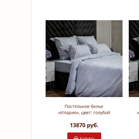
Постельное белье
«Илария», цвет: голубой
(евро без простыни;
13870 руб.
жаккардовый сатин: 100%
хлопок; арт. 130HB)
Купить