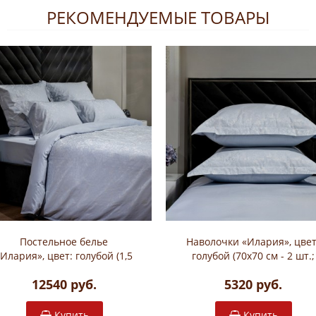
РЕКОМЕНДУЕМЫЕ ТОВАРЫ
Постельное белье
Наволочки «Илария», цвет
«Илария», цвет: голубой (1,5
голубой (70х70 см - 2 шт.;
- спальный без простыни;
жаккардовый сатин: 100
12540 руб.
5320 руб.
жаккардовый сатин: 100%
хлопок; арт. 130HB)
хлопок; арт. 130HB)
Купить
Купить