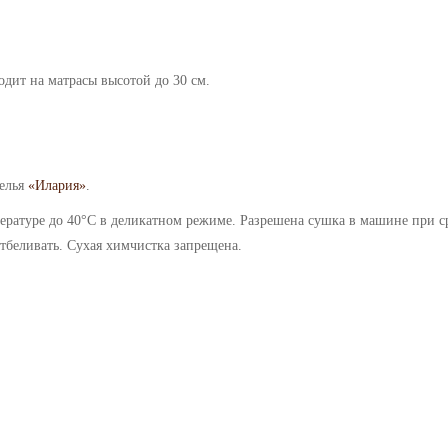
одит на матрасы высотой до 30 см.
белья
«Илария»
.
ературе до 40°C в деликатном режиме.
Разрешена сушка в машине при ср
тбеливать.
Сухая химчистка запрещена.