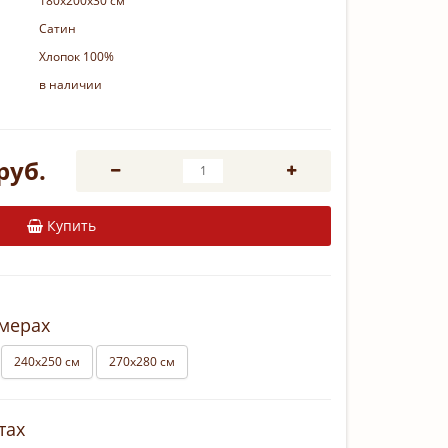
180х200х30 см
Сатин
Хлопок 100%
в наличии
руб.
Купить
змерах
240х250 см
270х280 см
тах