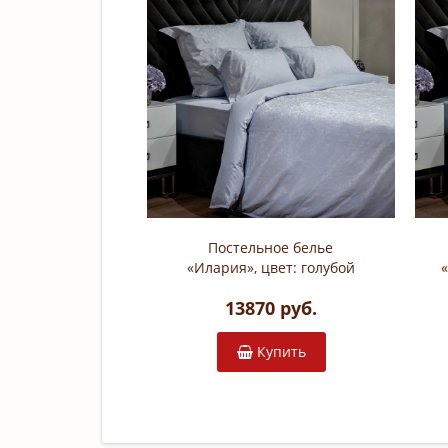
Постельное белье
«Илария», цвет: голубой
(евро без простыни;
13870 руб.
жаккардовый сатин: 100%
хлопок; арт. 130HB)
Купить