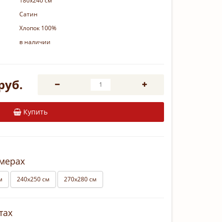
180х240 см
Сатин
Хлопок 100%
в наличии
руб.
Купить
змерах
м
240х250 см
270х280 см
тах