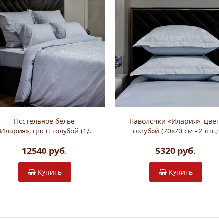
Постельное белье
Наволочки «Илария», цвет
«Илария», цвет: голубой (1,5
голубой (70х70 см - 2 шт.;
- спальный без простыни;
жаккардовый сатин: 100
12540 руб.
5320 руб.
жаккардовый сатин: 100%
хлопок; арт. 130HB)
хлопок; арт. 130HB)
Купить
Купить